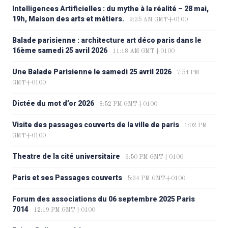
Intelligences Artificielles : du mythe à la réalité – 28 mai,
19h, Maison des arts et métiers.
9:35 AM GMT+0100
Balade parisienne : architecture art déco paris dans le
16ème samedi 25 avril 2026
11:18 AM GMT+0100
Une Balade Parisienne le samedi 25 avril 2026
7:54 PM
GMT+0100
Dictée du mot d’or 2026
8:52 PM GMT+0100
Visite des passages couverts de la ville de paris
1:02 PM
GMT+0100
Theatre de la cité universitaire
6:50 PM GMT+0100
Paris et ses Passages couverts
5:34 PM GMT+0100
Forum des associations du 06 septembre 2025 Paris
7014
12:19 PM GMT+0100