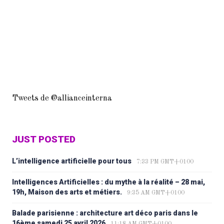
Tweets de @allianceinterna
JUST POSTED
L’intelligence artificielle pour tous
7:33 PM GMT+0100
Intelligences Artificielles : du mythe à la réalité – 28 mai,
19h, Maison des arts et métiers.
9:35 AM GMT+0100
Balade parisienne : architecture art déco paris dans le
16ème samedi 25 avril 2026