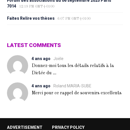
Forum des associations du 06 septembre 2025 Paris
7014
12:19 PM GMT+0100
Faites Relire vos thèses
6:07 PM GMT+0100
LATEST COMMENTS
4 ans ago
Joële
Donnez-moi tous les détails relatifs à la
...
Dictée du
4 ans ago
Roland MARIA-SUBE
Merci pour ce rappel de souvenirs excellents
ADVERTISEMENT
PRIVACY POLICY