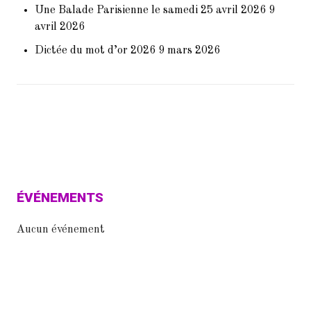
Une Balade Parisienne le samedi 25 avril 2026
9
avril 2026
Dictée du mot d’or 2026
9 mars 2026
Témoignages d’anciens –
Olivier Aine (2009 / 2010)
ÉVÉNEMENTS
Aucun événement
Témoignages d’Anciens –
Karina FRANCO (1998 – 2000)