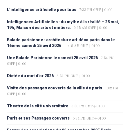
Une rencontre parmi des
L’intelligence artificielle pour tous
7:33 PM GMT+0100
milliers à la CIUP en 1968
Intelligences Artificielles : du mythe à la réalité – 28 mai,
19h, Maison des arts et métiers.
9:35 AM GMT+0100
Balade parisienne : architecture art déco paris dans le
16ème samedi 25 avril 2026
11:18 AM GMT+0100
Une Balade Parisienne le samedi 25 avril 2026
7:54 PM
GMT+0100
Dictée du mot d’or 2026
8:52 PM GMT+0100
Témoignages d’anciens :
Denis Miau (1970)
Visite des passages couverts de la ville de paris
1:02 PM
GMT+0100
Theatre de la cité universitaire
6:50 PM GMT+0100
Paris et ses Passages couverts
5:34 PM GMT+0100