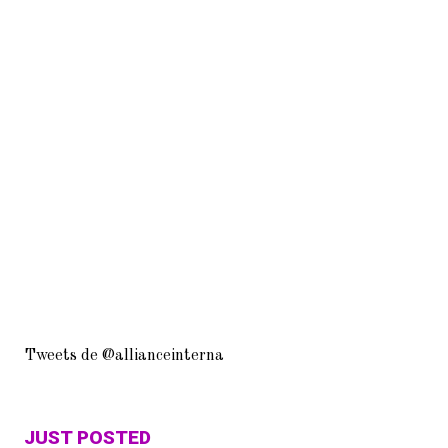
Témoignage d’ancien –
Andrei IVANOV
Tweets de @allianceinterna
JUST POSTED