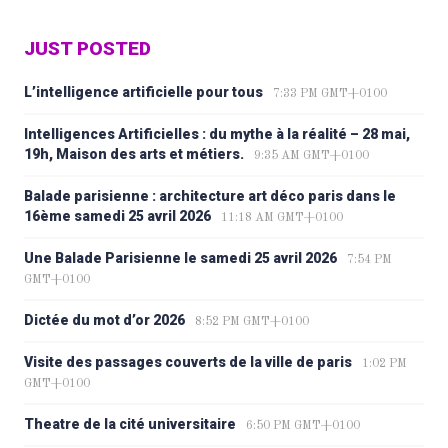
JUST POSTED
L’intelligence artificielle pour tous
7:33 PM GMT+0100
Intelligences Artificielles : du mythe à la réalité – 28 mai,
19h, Maison des arts et métiers.
9:35 AM GMT+0100
Balade parisienne : architecture art déco paris dans le
16ème samedi 25 avril 2026
11:18 AM GMT+0100
Une Balade Parisienne le samedi 25 avril 2026
7:54 PM
GMT+0100
Dictée du mot d’or 2026
8:52 PM GMT+0100
Visite des passages couverts de la ville de paris
1:02 PM
GMT+0100
Theatre de la cité universitaire
6:50 PM GMT+0100