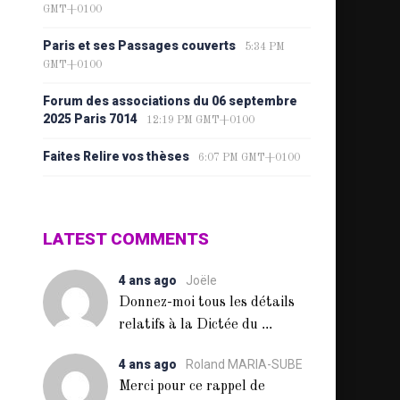
GMT+0100
Paris et ses Passages couverts
5:34 PM
GMT+0100
Forum des associations du 06 septembre
2025 Paris 7014
12:19 PM GMT+0100
Faites Relire vos thèses
6:07 PM GMT+0100
LATEST COMMENTS
4 ans ago
Joële
Donnez-moi tous les détails
...
relatifs à la Dictée du
4 ans ago
Roland MARIA-SUBE
Merci pour ce rappel de