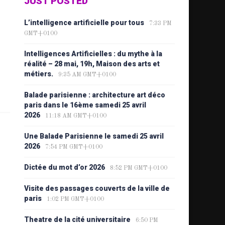
JUST POSTED
L’intelligence artificielle pour tous
7:33 PM
GMT+0100
Intelligences Artificielles : du mythe à la
réalité – 28 mai, 19h, Maison des arts et
métiers.
9:35 AM GMT+0100
Balade parisienne : architecture art déco
paris dans le 16ème samedi 25 avril
2026
11:18 AM GMT+0100
Une Balade Parisienne le samedi 25 avril
2026
7:54 PM GMT+0100
Dictée du mot d’or 2026
8:52 PM GMT+0100
Visite des passages couverts de la ville de
paris
1:02 PM GMT+0100
Theatre de la cité universitaire
6:50 PM