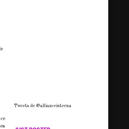
le
Tweets de @allianceinterna
ice
res