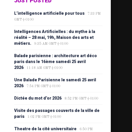
JUST POSTED
L’intelligence artificielle pour tous
7:33 PM
GMT+0100
Intelligences Artificielles : du mythe à la
réalité – 28 mai, 19h, Maison des arts et
métiers.
9:35 AM GMT+0100
Balade parisienne : architecture art déco
paris dans le 16ème samedi 25 avril
2026
11:18 AM GMT+0100
Une Balade Parisienne le samedi 25 avril
2026
7:54 PM GMT+0100
Dictée du mot d’or 2026
8:52 PM GMT+0100
Visite des passages couverts de la ville de
paris
1:02 PM GMT+0100
Theatre de la cité universitaire
6:50 PM