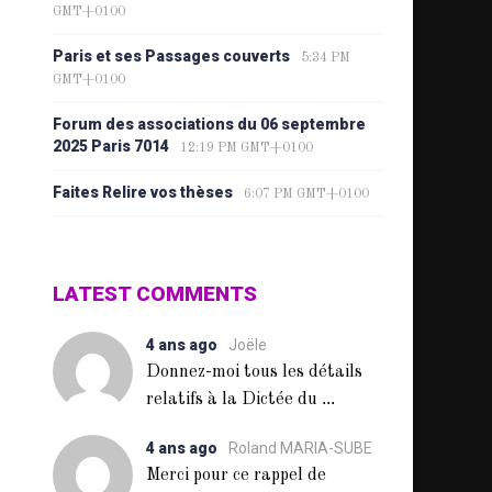
GMT+0100
Paris et ses Passages couverts
5:34 PM
GMT+0100
Forum des associations du 06 septembre
2025 Paris 7014
12:19 PM GMT+0100
Faites Relire vos thèses
6:07 PM GMT+0100
LATEST COMMENTS
4 ans ago
Joële
Donnez-moi tous les détails
...
relatifs à la Dictée du
4 ans ago
Roland MARIA-SUBE
Merci pour ce rappel de