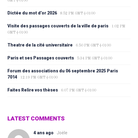
GMT+0100
Dictée du mot d’or 2026
8:52 PM GMT+0100
Visite des passages couverts de la ville de paris
1:02 PM
GMT+0100
Theatre de la cité universitaire
6:50 PM GMT+0100
Paris et ses Passages couverts
5:34 PM GMT+0100
Forum des associations du 06 septembre 2025 Paris
7014
12:19 PM GMT+0100
Faites Relire vos thèses
6:07 PM GMT+0100
LATEST COMMENTS
4 ans ago
Joële