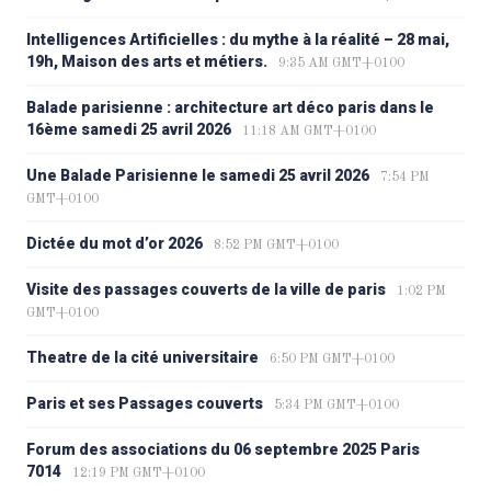
Intelligences Artificielles : du mythe à la réalité – 28 mai,
19h, Maison des arts et métiers.
9:35 AM GMT+0100
Balade parisienne : architecture art déco paris dans le
16ème samedi 25 avril 2026
11:18 AM GMT+0100
Une Balade Parisienne le samedi 25 avril 2026
7:54 PM
GMT+0100
Dictée du mot d’or 2026
8:52 PM GMT+0100
Visite des passages couverts de la ville de paris
1:02 PM
GMT+0100
Theatre de la cité universitaire
6:50 PM GMT+0100
Paris et ses Passages couverts
5:34 PM GMT+0100
Forum des associations du 06 septembre 2025 Paris
7014
12:19 PM GMT+0100