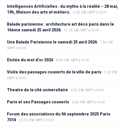
Intelligences Artificielles : du mythe à la réalité – 28 mai,
19h, Maison des arts et métiers.
9:35 AM GMT+0100
Balade parisienne : architecture art déco paris dans le
16ème samedi 25 avril 2026
11:18 AM GMT+0100
Une Balade Parisienne le samedi 25 avril 2026
7:54 PM
GMT+0100
Dictée du mot d’or 2026
8:52 PM GMT+0100
Visite des passages couverts de la ville de paris
1:02 PM
GMT+0100
Theatre de la cité universitaire
6:50 PM GMT+0100
Paris et ses Passages couverts
5:34 PM GMT+0100
Forum des associations du 06 septembre 2025 Paris
7014
12:19 PM GMT+0100