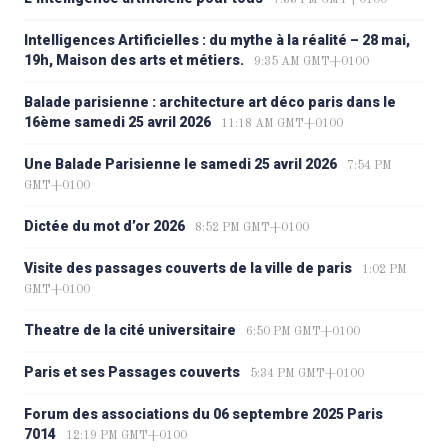
7:33 PM GMT+0100
Intelligences Artificielles : du mythe à la réalité – 28 mai,
19h, Maison des arts et métiers.
9:35 AM GMT+0100
Balade parisienne : architecture art déco paris dans le
16ème samedi 25 avril 2026
11:18 AM GMT+0100
Une Balade Parisienne le samedi 25 avril 2026
7:54 PM
GMT+0100
Dictée du mot d’or 2026
8:52 PM GMT+0100
Visite des passages couverts de la ville de paris
1:02 PM
GMT+0100
Theatre de la cité universitaire
6:50 PM GMT+0100
Paris et ses Passages couverts
5:34 PM GMT+0100
Forum des associations du 06 septembre 2025 Paris
7014
12:19 PM GMT+0100