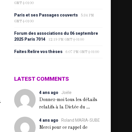
GMT+0100
Paris et ses Passages couverts
5:34 PM
GMT+0100
Forum des associations du 06 septembre
2025 Paris 7014
12:19 PM GMT+0100
Faites Relire vos thèses
6:07 PM GMT+0100
LATEST COMMENTS
4 ans ago
Joële
Donnez-moi tous les détails
t
...
relatifs à la Dictée du
4 ans ago
Roland MARIA-SUBE
Merci pour ce rappel de