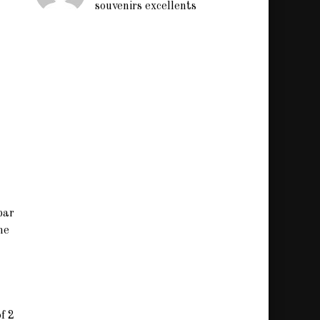
souvenirs excellents
par
me
f 2