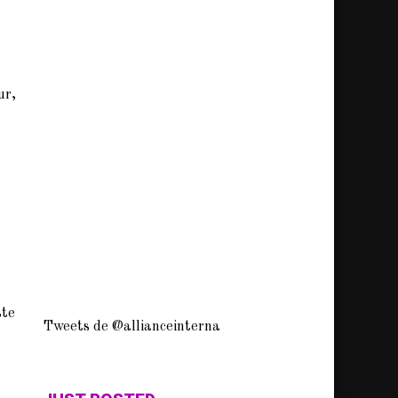
ur,
ste
Tweets de @allianceinterna