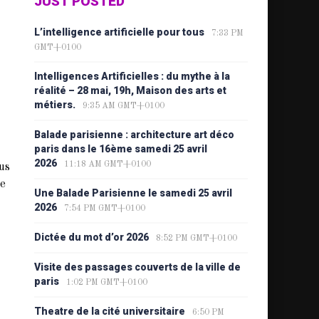
JUST POSTED
L’intelligence artificielle pour tous
7:33 PM
GMT+0100
Intelligences Artificielles : du mythe à la
réalité – 28 mai, 19h, Maison des arts et
métiers.
9:35 AM GMT+0100
Balade parisienne : architecture art déco
paris dans le 16ème samedi 25 avril
2026
11:18 AM GMT+0100
us
te
Une Balade Parisienne le samedi 25 avril
2026
7:54 PM GMT+0100
Dictée du mot d’or 2026
8:52 PM GMT+0100
Visite des passages couverts de la ville de
paris
1:02 PM GMT+0100
Theatre de la cité universitaire
6:50 PM