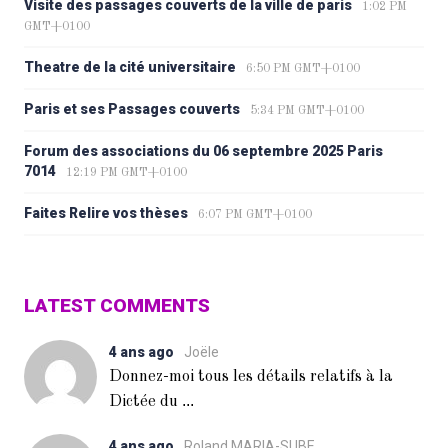
Visite des passages couverts de la ville de paris
1:02 PM
GMT+0100
Theatre de la cité universitaire
6:50 PM GMT+0100
Paris et ses Passages couverts
5:34 PM GMT+0100
Forum des associations du 06 septembre 2025 Paris
7014
12:19 PM GMT+0100
Faites Relire vos thèses
6:07 PM GMT+0100
LATEST COMMENTS
4 ans ago
Joële
Donnez-moi tous les détails relatifs à la
...
Dictée du
4 ans ago
Roland MARIA-SUBE