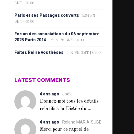
GMT+0100
Paris et ses Passages couverts
5:34 PM
GMT+0100
Forum des associations du 06 septembre
2025 Paris 7014
12:19 PM GMT+0100
Faites Relire vos thèses
6:07 PM GMT+0100
LATEST COMMENTS
4 ans ago
Joële
Donnez-moi tous les détails
...
relatifs à la Dictée du
4 ans ago
Roland MARIA-SUBE
Merci pour ce rappel de