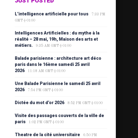
JUST POSTED
L’intelligence artificielle pour tous
7:33 PM
GMT+0100
Intelligences Artificielles : du mythe à la
réalité – 28 mai, 19h, Maison des arts et
métiers.
9:35 AM GMT+0100
Balade parisienne : architecture art déco
paris dans le 16ème samedi 25 avril
2026
11:18 AM GMT+0100
Une Balade Parisienne le samedi 25 avril
2026
7:54 PM GMT+0100
Dictée du mot d’or 2026
8:52 PM GMT+0100
Visite des passages couverts de la ville de
paris
1:02 PM GMT+0100
Theatre de la cité universitaire
6:50 PM