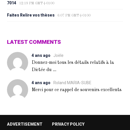
7014
12:19 PM GMT+0100
Faites Relire vos thèses
6:07 PM GMT+0100
LATEST COMMENTS
4 ans ago
Joële
Donnez-moi tous les détails relatifs à la
...
Dictée du
4 ans ago
Roland MARIA-SUBE
Merci pour ce rappel de souvenirs excellents
ADVERTISEMENT
PRIVACY POLICY