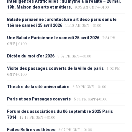
Intelligences Artificielles : du mythe à la réalité – 28 mai,
19h, Maison des arts et métiers.
9:35 AM GMT+0100
Balade parisienne : architecture art déco paris dans le
16ème samedi 25 avril 2026
11:18 AM GMT+0100
Une Balade Parisienne le samedi 25 avril 2026
7:54 PM
GMT+0100
Dictée du mot d’or 2026
8:52 PM GMT+0100
Visite des passages couverts de la ville de paris
1:02 PM
GMT+0100
Theatre de la cité universitaire
6:50 PM GMT+0100
Paris et ses Passages couverts
5:34 PM GMT+0100
Forum des associations du 06 septembre 2025 Paris
7014
12:19 PM GMT+0100
Faites Relire vos thèses
6:07 PM GMT+0100