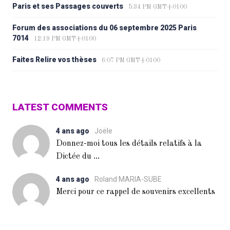
Paris et ses Passages couverts
5:34 PM GMT+0100
Forum des associations du 06 septembre 2025 Paris
7014
12:19 PM GMT+0100
Faites Relire vos thèses
6:07 PM GMT+0100
LATEST COMMENTS
4 ans ago
Joële
Donnez-moi tous les détails relatifs à la
...
Dictée du
4 ans ago
Roland MARIA-SUBE
Merci pour ce rappel de souvenirs excellents