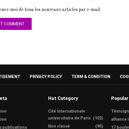
enez-moi de tous les nouveaux articles par e-mail.
TISEMENT
PRIVACY POLICY
TERM & CONDITION
COO
eta
Hot Category
Popular
tion
Cité internationale
Témoign
universitaire de Paris
(102)
ion
alliance 
Non classé
(95)
s publications
17 boule