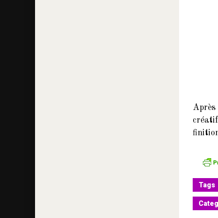
Après 
créati
finiti
Tags
Categ