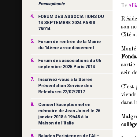
Francophonie
By
All
4.
FORUM DES ASSOCIATIONS DU
Réside
14 SEPTEMBRE 2024 PARIS
son no
75014
Cité ».
5.
Forum de rentrée de la Mairie
du 14ème arrondissement
Monté 
Fonda
6.
Forum des associations du 06
sortie
septembre 2025 Paris 7014
sein d
7.
Inscrivez-vous à la Soirée
Présentation Service des
C’est 
Relectures 22/02/2017
viendr
dans l
8.
Concert Exceptionnel en
mémoire de Jean Joinet le 26
Malgré
janvier 2018 à 19h45 à la
Maison de l’Italie
collèg
9.
Balades Parisiennes de l’AI –