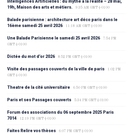
Intelligences Artificielles : du mythe à la réalité – 28 mai,
19h, Maison des arts et métiers.
9:35 AM GMT+0100
Balade parisienne : architecture art déco paris dans le
16ème samedi 25 avril 2026
11:18 AM GMT+0100
Une Balade Parisienne le samedi 25 avril 2026
7:54 PM
GMT+0100
Dictée du mot d’or 2026
8:52 PM GMT+0100
Visite des passages couverts de la ville de paris
1:02 PM
GMT+0100
Theatre de la cité universitaire
6:50 PM GMT+0100
Paris et ses Passages couverts
5:34 PM GMT+0100
Forum des associations du 06 septembre 2025 Paris
7014
12:19 PM GMT+0100
Faites Relire vos thèses
6:07 PM GMT+0100