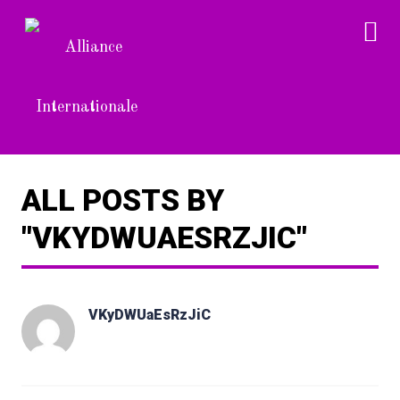
ALL POSTS BY
"VKYDWUAESRZJIC"
VKyDWUaEsRzJiC