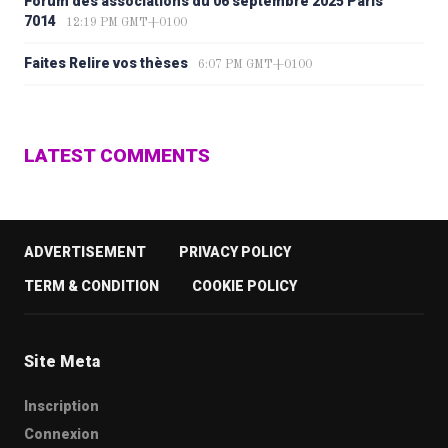
Forum des associations du 06 septembre 2025 Paris
7014
12:19 PM GMT+0100
Faites Relire vos thèses
6:07 PM GMT+0100
LATEST COMMENTS
ADVERTISEMENT
PRIVACY POLICY
TERM & CONDITION
COOKIE POLICY
Site Meta
Inscription
Connexion