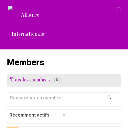
Members
Tous les membres
156
Rechercher
Recher
un
membre...
Trier