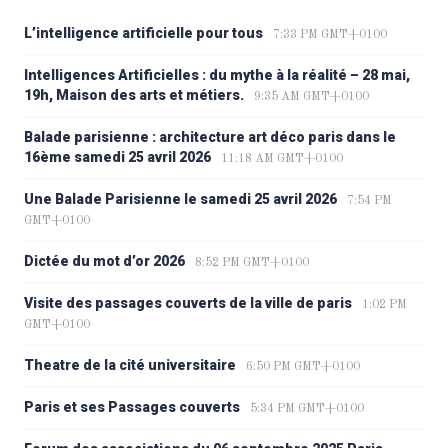
L’intelligence artificielle pour tous
7:33 PM GMT+0100
Intelligences Artificielles : du mythe à la réalité – 28 mai,
19h, Maison des arts et métiers.
9:35 AM GMT+0100
Balade parisienne : architecture art déco paris dans le
16ème samedi 25 avril 2026
11:18 AM GMT+0100
Une Balade Parisienne le samedi 25 avril 2026
7:54 PM
GMT+0100
Dictée du mot d’or 2026
8:52 PM GMT+0100
Visite des passages couverts de la ville de paris
1:02 PM
GMT+0100
Theatre de la cité universitaire
6:50 PM GMT+0100
Paris et ses Passages couverts
5:34 PM GMT+0100