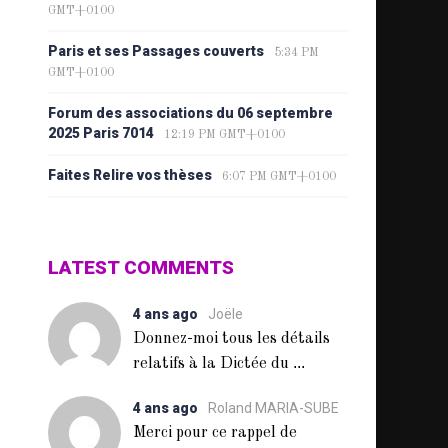
GMT+0100
Paris et ses Passages couverts
5:34 PM
GMT+0100
Forum des associations du 06 septembre
2025 Paris 7014
12:19 PM GMT+0100
Faites Relire vos thèses
6:07 PM GMT+0100
LATEST COMMENTS
4 ans ago
Joële
Donnez-moi tous les détails
...
relatifs à la Dictée du
4 ans ago
Roland MARIA-SUBE
Merci pour ce rappel de