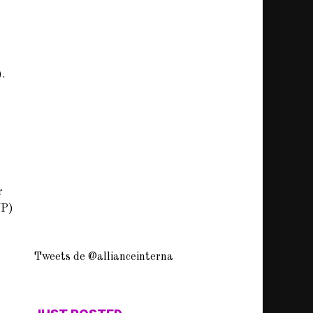
.
r
UP)
Tweets de @allianceinterna