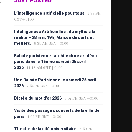
JUST POSTED
à
L’intelligence artificielle pour tous
7:33 PM
GMT+0100
Intelligences Artificielles : du mythe à la
réalité – 28 mai, 19h, Maison des arts et
métiers.
9:35 AM GMT+0100
Balade parisienne : architecture art déco
paris dans le 16ème samedi 25 avril
2026
11:18 AM GMT+0100
Une Balade Parisienne le samedi 25 avril
2026
7:54 PM GMT+0100
Dictée du mot d’or 2026
8:52 PM GMT+0100
Visite des passages couverts de la ville de
paris
1:02 PM GMT+0100
Theatre de la cité universitaire
6:50 PM