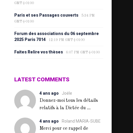
GMT+0100
Paris et ses Passages couverts
5:34 PM
GMT+0100
Forum des associations du 06 septembre
2025 Paris 7014
12:19 PM GMT+0100
Faites Relire vos thèses
6:07 PM GMT+0100
LATEST COMMENTS
4 ans ago
Joële
Donnez-moi tous les détails
...
relatifs à la Dictée du
4 ans ago
Roland MARIA-SUBE
Merci pour ce rappel de