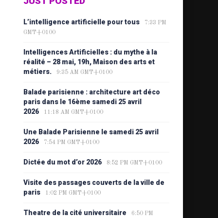
JUST POSTED
L’intelligence artificielle pour tous
7:33 PM
GMT+0100
Intelligences Artificielles : du mythe à la
réalité – 28 mai, 19h, Maison des arts et
métiers.
9:35 AM GMT+0100
Balade parisienne : architecture art déco
paris dans le 16ème samedi 25 avril
2026
11:18 AM GMT+0100
Une Balade Parisienne le samedi 25 avril
2026
7:54 PM GMT+0100
Dictée du mot d’or 2026
8:52 PM GMT+0100
Visite des passages couverts de la ville de
paris
1:02 PM GMT+0100
Theatre de la cité universitaire
6:50 PM