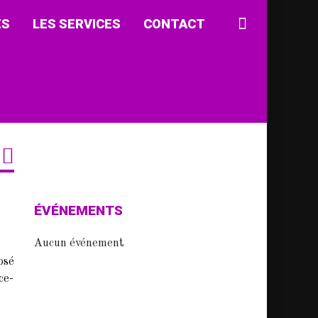
ÉS
LES SERVICES
CONTACT
ÉVÉNEMENTS
Aucun événement
osé
ce-