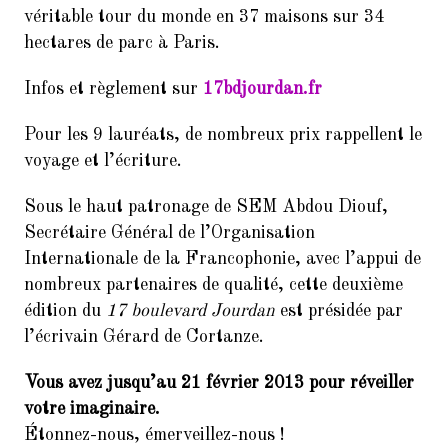
9.
Balades Parisiennes de l’AI –
véritable tour du monde en 37 maisons sur 34
Paris et ses Passages couverts
hectares de parc à Paris.
(Samedi 17 mars à 10h30)
10.
Faire du Sport à la Cité à petit
Infos et règlement sur
17bdjourdan.fr
prix
Pour les 9 lauréats, de nombreux prix rappellent le
11.
10ème dictée des mots d’or
voyage et l’écriture.
(vendredi 23 mars 2018, de 18h
à 21h30)
Sous le haut patronage de SEM Abdou Diouf,
12.
Remerciements : Concert du 26
Secrétaire Général de l’Organisation
Janvier 2018 en hommage à
Internationale de la Francophonie, avec l’appui de
Jean Joinet
nombreux partenaires de qualité, cette deuxième
édition du
17 boulevard Jourdan
est présidée par
l’écrivain Gérard de Cortanze.
Vous avez jusqu’au 21 février 2013 pour réveiller
votre imaginaire.
Étonnez-nous, émerveillez-nous !