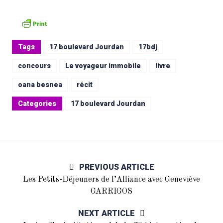
Tags
17 boulevard Jourdan
17bdj
concours
Le voyageur immobile
livre
oana besnea
récit
Categories
17 boulevard Jourdan
PREVIOUS ARTICLE
Les Petits-Déjeuners de l’Alliance avec Geneviève
GARRIGOS
NEXT ARTICLE