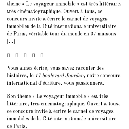
thème « Le voyageur immobile » est très littéraire,
Francophonie
très cinématographique. Ouvert à tous, ce
4.
FORUM DES ASSOCIATIONS DU
concours invite à écrire le carnet de voyages
14 SEPTEMBRE 2024 PARIS
immobiles de la Cité internationale universitaire
75014
de Paris, véritable tour du monde en 37 maisons
5.
[…]
Forum de rentrée de la Mairie
du 14ème arrondissement
6.
Forum des associations du 06
septembre 2025 Paris 7014
Vous aimez écrire, vous savez raconter des
histoires, le
17 boulevard Jourdan
, notre concours
7.
Inscrivez-vous à la Soirée
Présentation Service des
international d’écriture, vous passionnera.
Relectures 22/02/2017
Son thème « Le voyageur immobile » est très
8.
Concert Exceptionnel en
littéraire, très cinématographique. Ouvert à tous,
mémoire de Jean Joinet le 26
ce concours invite à écrire le carnet de voyages
janvier 2018 à 19h45 à la Maison
de l’Italie
immobiles de la Cité internationale universitaire
de Paris,