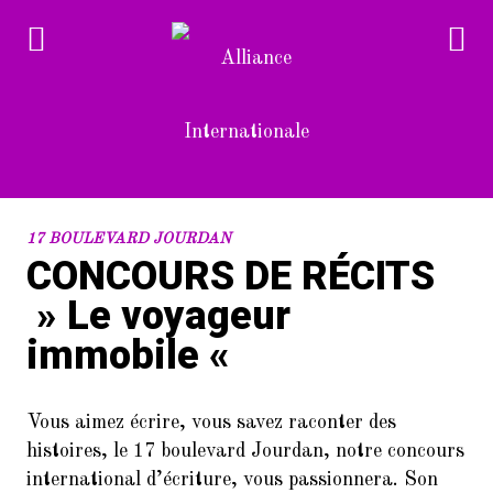
RECENT POSTS
17 BOULEVARD JOURDAN
CONCOURS DE RÉCITS
1.
Devenez bénévole à l’Alliance
» Le voyageur
Internationale
immobile «
2.
L’Alliance Internationale au
Forum des associations du 14è
arrondissement de Paris
Vous aimez écrire, vous savez raconter des
(samedi 10/9/2022)
histoires, le 17 boulevard Jourdan, notre concours
3.
Dans le cadre de la Semaine de la
international d’écriture, vous passionnera. Son
langue française et de la