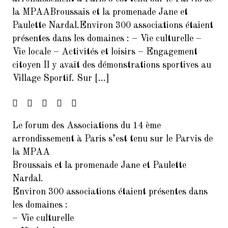
Francophonie
la MPAABroussais et la promenade Jane et
Paulette Nardal.Environ 300 associations étaient
4.
FORUM DES ASSOCIATIONS DU
présentes dans les domaines : – Vie culturelle –
14 SEPTEMBRE 2024 PARIS
Vie locale – Activités et loisirs – Engagement
75014
citoyen Il y avait des démonstrations sportives au
5.
Forum de rentrée de la Mairie
Village Sportif. Sur […]
du 14ème arrondissement
6.
Forum des associations du 06
septembre 2025 Paris 7014
Le forum des Associations du 14 ème
7.
Inscrivez-vous à la Soirée
arrondissement à Paris s’est tenu sur le Parvis de
Présentation Service des
la MPAA
Relectures 22/02/2017
Broussais et la promenade Jane et Paulette
8.
Concert Exceptionnel en
Nardal.
mémoire de Jean Joinet le 26
Environ 300 associations étaient présentes dans
janvier 2018 à 19h45 à la Maison
les domaines :
de l’Italie
– Vie culturelle