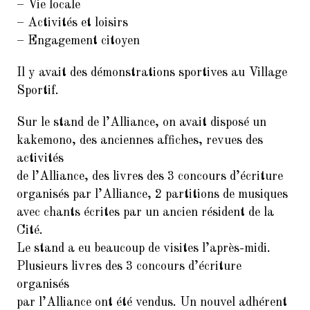
9.
Balades Parisiennes de l’AI –
– Vie locale
Paris et ses Passages couverts
– Activités et loisirs
(Samedi 17 mars à 10h30)
– Engagement citoyen
10.
Faire du Sport à la Cité à petit
Il y avait des démonstrations sportives au Village
prix
Sportif.
11.
10ème dictée des mots d’or
(vendredi 23 mars 2018, de 18h
Sur le stand de l’Alliance, on avait disposé un
à 21h30)
kakemono, des anciennes affiches, revues des
12.
activités
Remerciements : Concert du 26
Janvier 2018 en hommage à
de l’Alliance, des livres des 3 concours d’écriture
Jean Joinet
organisés par l’Alliance, 2 partitions de musiques
avec chants écrites par un ancien résident de la
Cité.
Le stand a eu beaucoup de visites l’après-midi.
Plusieurs livres des 3 concours d’écriture
organisés
par l’Alliance ont été vendus. Un nouvel adhérent