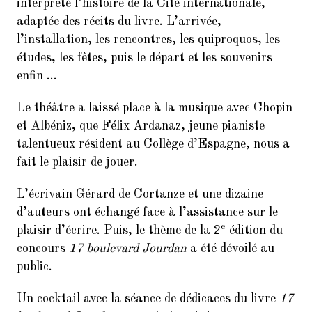
9.
Balades Parisiennes de l’AI –
interprété l’histoire de la Cité internationale,
Paris et ses Passages couverts
adaptée des récits du livre. L’arrivée,
(Samedi 17 mars à 10h30)
l’installation, les rencontres, les quiproquos, les
études, les fêtes, puis le départ et les souvenirs
10.
Faire du Sport à la Cité à petit
prix
enfin …
11.
10ème dictée des mots d’or
Le théâtre a laissé place à la musique avec Chopin
(vendredi 23 mars 2018, de 18h
et Albéniz, que Félix Ardanaz, jeune pianiste
à 21h30)
talentueux résident au Collège d’Espagne, nous a
12.
Remerciements : Concert du 26
fait le plaisir de jouer.
Janvier 2018 en hommage à
Jean Joinet
L’écrivain Gérard de Cortanze et une dizaine
d’auteurs ont échangé face à l’assistance sur le
e
plaisir d’écrire. Puis, le thème de la 2
édition du
concours
17 boulevard Jourdan
a été dévoilé au
public.
Un cocktail avec la séance de dédicaces du livre
17