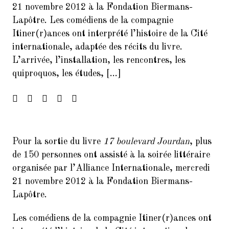
21 novembre 2012 à la Fondation Biermans-
Francophonie
Lapôtre. Les comédiens de la compagnie
4.
FORUM DES ASSOCIATIONS DU
Itiner(r)ances ont interprété l’histoire de la Cité
14 SEPTEMBRE 2024 PARIS
internationale, adaptée des récits du livre.
75014
L’arrivée, l’installation, les rencontres, les
5.
quiproquos, les études, […]
Forum de rentrée de la Mairie
du 14ème arrondissement
6.
Forum des associations du 06
septembre 2025 Paris 7014
7.
Inscrivez-vous à la Soirée
Pour la sortie du livre
17 boulevard Jourdan
, plus
Présentation Service des
de 150 personnes ont assisté à la soirée littéraire
Relectures 22/02/2017
organisée par l’Alliance Internationale, mercredi
8.
Concert Exceptionnel en
21 novembre 2012 à la Fondation Biermans-
mémoire de Jean Joinet le 26
Lapôtre.
janvier 2018 à 19h45 à la Maison
de l’Italie
Les comédiens de la compagnie Itiner(r)ances ont