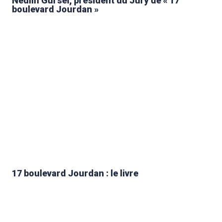
Nedim Gürsel, président du Jury de « 17
boulevard Jourdan »
17 boulevard Jourdan : le livre