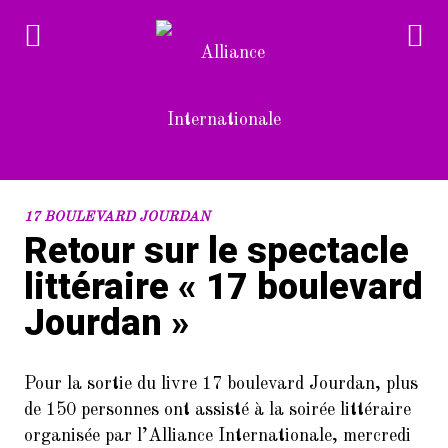
RECENT POSTS
17 BOULEVARD JOURDAN
Retour sur le spectacle
1.
Devenez bénévole à l’Alliance
littéraire « 17 boulevard
Internationale
Jourdan »
2.
L’Alliance Internationale au
Forum des associations du 14è
arrondissement de Paris
Pour la sortie du livre 17 boulevard Jourdan, plus
(samedi 10/9/2022)
de 150 personnes ont assisté à la soirée littéraire
3.
Dans le cadre de la Semaine de la
organisée par l’Alliance Internationale, mercredi
langue française et de la