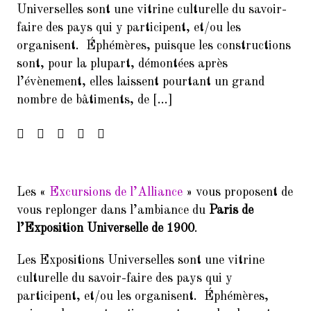
Universelles sont une vitrine culturelle du savoir-
Francophonie
faire des pays qui y participent, et/ou les
4.
FORUM DES ASSOCIATIONS DU
organisent. Éphémères, puisque les constructions
14 SEPTEMBRE 2024 PARIS
sont, pour la plupart, démontées après
75014
l’évènement, elles laissent pourtant un grand
5.
nombre de bâtiments, de […]
Forum de rentrée de la Mairie
du 14ème arrondissement
6.
Forum des associations du 06
septembre 2025 Paris 7014
7.
Inscrivez-vous à la Soirée
Les «
Excursions de l’Alliance
» vous proposent de
Présentation Service des
vous replonger dans l’ambiance du
Paris de
Relectures 22/02/2017
l’Exposition Universelle de 1900
.
8.
Concert Exceptionnel en
mémoire de Jean Joinet le 26
Les Expositions Universelles sont une vitrine
janvier 2018 à 19h45 à la Maison
culturelle du savoir-faire des pays qui y
de l’Italie
participent, et/ou les organisent. Éphémères,