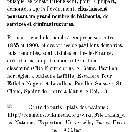
9.
Balades Parisiennes de l’AI –
puisque les constructions sont, pour la plupart,
Paris et ses Passages couverts
démontées après l’évènement,
elles laissent
(Samedi 17 mars à 10h30)
pourtant un grand nombre de bâtiments, de
services et d’infrastructures
.
10.
Faire du Sport à la Cité à petit
prix
Paris a accueilli le monde à cinq reprises entre
11.
10ème dictée des mots d’or
1855 et 1900, et des traces de pavillons démontés,
(vendredi 23 mars 2018, de 18h
puis remontés, sont visibles en Île-de-France,
à 21h30)
créant ainsi un patrimoine international
12.
Remerciements : Concert du 26
disséminé (Cité Fleurie dans le 13ème, Pavillon
Janvier 2018 en hommage à
norvégien à Maisons Laffitte, Escaliers Tour
Jean Joinet
Eiffel à Nogent et Levallois, Pavillon Suisse à St
Cloud, Sphinx de Pierre à Marly le Roi, …).