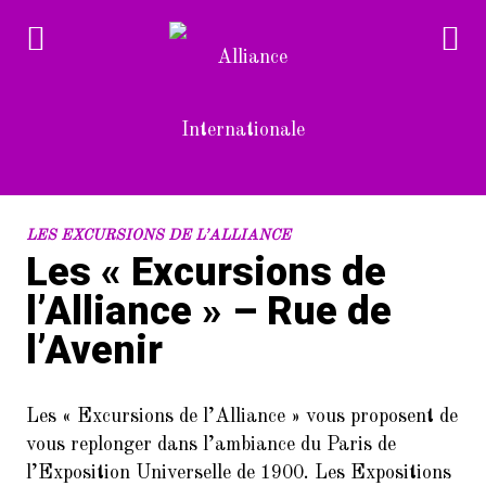
RECENT POSTS
LES EXCURSIONS DE L’ALLIANCE
Les « Excursions de
1.
Devenez bénévole à l’Alliance
l’Alliance » – Rue de
Internationale
l’Avenir
2.
L’Alliance Internationale au
Forum des associations du 14è
arrondissement de Paris
Les « Excursions de l’Alliance » vous proposent de
(samedi 10/9/2022)
vous replonger dans l’ambiance du Paris de
3.
Dans le cadre de la Semaine de la
l’Exposition Universelle de 1900. Les Expositions
langue française et de la