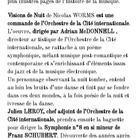
plus illustres pages de l’histoire de la musique.
11.
10ème dictée des mots d’or
Visions de Nuit
de Nicolas WORMS
est une
(vendredi 23 mars 2018, de 18h
commande de l’Orchestre de la Cité internationale
.
à 21h30)
L’oeuvre,
dirigée par Adrian McDONNELL
,
12.
Remerciements : Concert du 26
directeur ar tistique de l’Orchestre de la Cité
Janvier 2018 en hommage à
internationale, se rattache à un poème
Jean Joinet
symphonique, mêlant musique post-romantique et
contemporaine et s’enrichissant d’éléments issus
du jazz et de la musique électronique.
Un personnage observant la nuit tomber, entend
au loin les bruits d’une danse et finit par se fondre
dans ces deux mondes, à la fois poésie de la nuit et
ivresse de la danse.
Julien LEROY, chef adjoint de l’Orchestre de la
Cité internationale
, prendra ensuite la baguette
pour diriger la
Symphonie n°8 en si mineur de
Franz SCHUBERT
. Découverte des années après