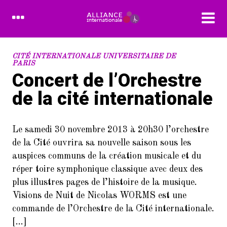
RECENT POSTS
CITÉ INTERNATIONALE UNIVERSITAIRE DE
PARIS
Concert de l’Orchestre
1.
Devenez bénévole à l’Alliance
Internationale
de la cité internationale
2.
L’Alliance Internationale au
Forum des associations du 14è
Le samedi 30 novembre 2013 à 20h30 l’orchestre
arrondissement de Paris
(samedi 10/9/2022)
de la Cité ouvrira sa nouvelle saison sous les
auspices communs de la création musicale et du
3.
Dans le cadre de la Semaine de la
réper toire symphonique classique avec deux des
langue française et de la
plus illustres pages de l’histoire de la musique.
Francophonie
Visions de Nuit de Nicolas WORMS est une
4.
FORUM DES ASSOCIATIONS DU
commande de l’Orchestre de la Cité internationale.
14 SEPTEMBRE 2024 PARIS
[…]
75014