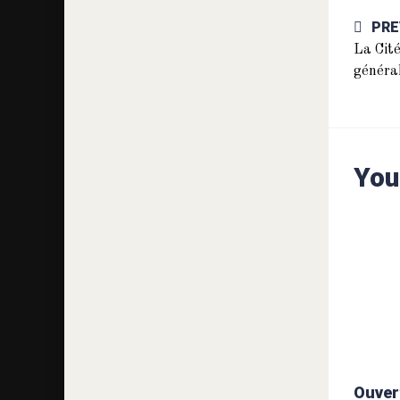
PRE
La Cité
généra
You
Ouvert