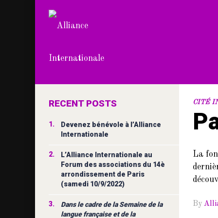
RECENT POSTS
CITÉ 
Pa
1.
Devenez bénévole à l’Alliance
Internationale
La fon
2.
L’Alliance Internationale au
Forum des associations du 14è
derniè
arrondissement de Paris
découv
(samedi 10/9/2022)
3.
By
All
Dans le cadre de la Semaine de la
langue française et de la