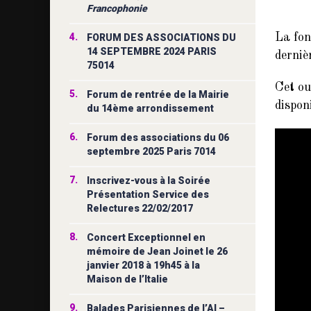
Francophonie
4.
La fon
FORUM DES ASSOCIATIONS DU
14 SEPTEMBRE 2024 PARIS
derniè
75014
Cet ou
5.
Forum de rentrée de la Mairie
disponi
du 14ème arrondissement
6.
Forum des associations du 06
septembre 2025 Paris 7014
7.
Inscrivez-vous à la Soirée
Présentation Service des
Relectures 22/02/2017
8.
Concert Exceptionnel en
mémoire de Jean Joinet le 26
janvier 2018 à 19h45 à la
Maison de l’Italie
9.
Balades Parisiennes de l’AI –