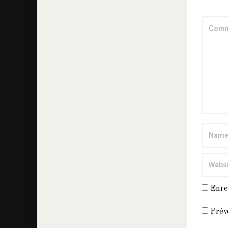
Enre
Prév