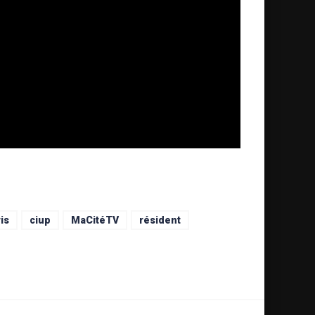
is
ciup
MaCitéTV
résident