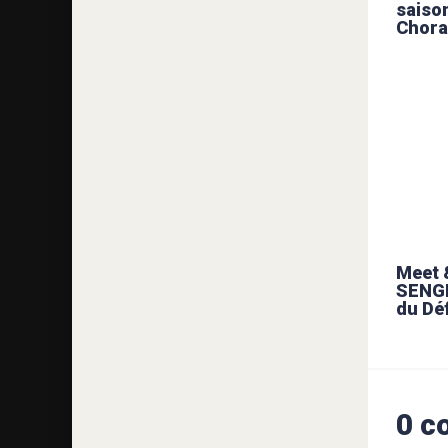
saison
Choral
Meet 
SENGH
du Dé
0 c