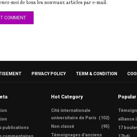
enez-moi de tous les nouveaux articles par e-mail.
TISEMENT
PRIVACY POLICY
TERM & CONDITION
COO
eta
Hot Category
Popular
tion
Cité internationale
Témoign
universitaire de Paris
(102)
ion
alliance 
Non classé
(95)
s publications
17 boule
Témoignages d'anciens
es commentaires
17bdj