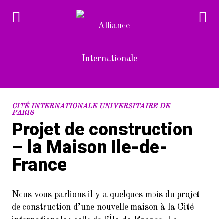
RECENT POSTS
CITÉ INTERNATIONALE UNIVERSITAIRE DE
PARIS
Projet de construction
1.
Devenez bénévole à l’Alliance
Internationale
– la Maison Ile-de-
2.
France
L’Alliance Internationale au
Forum des associations du 14è
arrondissement de Paris
(samedi 10/9/2022)
Nous vous parlions il y a quelques mois du projet
de construction d’une nouvelle maison à la Cité
3.
Dans le cadre de la Semaine de la
langue française et de la