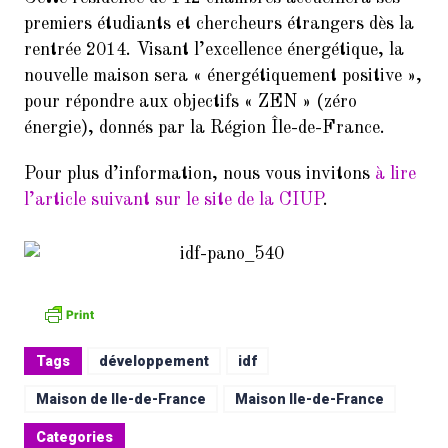
9.
Balades Parisiennes de l’AI –
premiers étudiants et chercheurs étrangers dès la
Paris et ses Passages couverts
(Samedi 17 mars à 10h30)
rentrée 2014. Visant l’excellence énergétique, la
nouvelle maison sera « énergétiquement positive »,
10.
Faire du Sport à la Cité à petit
pour répondre aux objectifs « ZEN » (zéro
prix
énergie), donnés par la Région Île-de-France.
11.
10ème dictée des mots d’or
(vendredi 23 mars 2018, de 18h
Pour plus d’information, nous vous invitons
à lire
à 21h30)
l’article suivant sur le site de la CIUP
.
12.
Remerciements : Concert du 26
Janvier 2018 en hommage à
Jean Joinet
Tags
développement
idf
Maison de Ile-de-France
Maison Ile-de-France
Categories