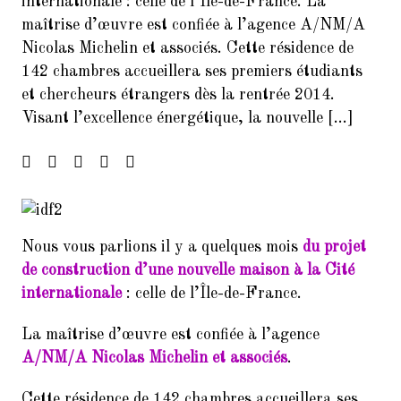
internationale : celle de l’Île-de-France. La
Francophonie
maîtrise d’œuvre est confiée à l’agence A/NM/A
Nicolas Michelin et associés. Cette résidence de
4.
FORUM DES ASSOCIATIONS DU
142 chambres accueillera ses premiers étudiants
14 SEPTEMBRE 2024 PARIS
75014
et chercheurs étrangers dès la rentrée 2014.
Visant l’excellence énergétique, la nouvelle […]
5.
Forum de rentrée de la Mairie
du 14ème arrondissement
6.
Forum des associations du 06
septembre 2025 Paris 7014
7.
Inscrivez-vous à la Soirée
Nous vous parlions il y a quelques mois
du projet
Présentation Service des
de construction d’une nouvelle maison à la Cité
Relectures 22/02/2017
internationale
: celle de l’Île-de-France.
8.
Concert Exceptionnel en
mémoire de Jean Joinet le 26
La maîtrise d’œuvre est confiée à l’agence
janvier 2018 à 19h45 à la Maison
A/NM/A Nicolas Michelin et associés
.
de l’Italie
Cette résidence de 142 chambres accueillera ses