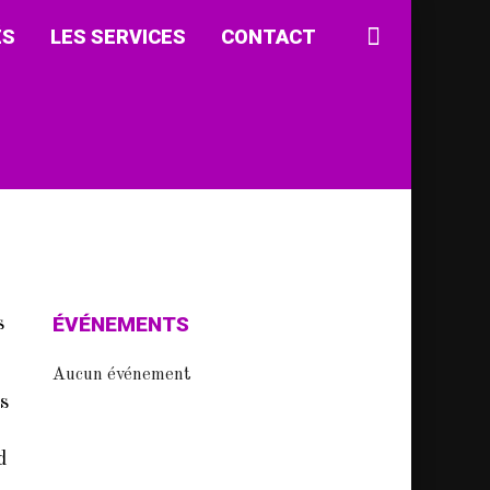
ÉS
LES SERVICES
CONTACT
ÉVÉNEMENTS
s
Aucun événement
os
d