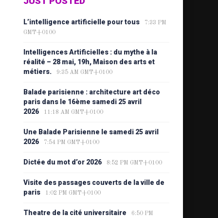
JUST POSTED
L’intelligence artificielle pour tous
7:33 PM
GMT+0100
Intelligences Artificielles : du mythe à la
réalité – 28 mai, 19h, Maison des arts et
métiers.
9:35 AM GMT+0100
Balade parisienne : architecture art déco
paris dans le 16ème samedi 25 avril
2026
11:18 AM GMT+0100
Une Balade Parisienne le samedi 25 avril
2026
7:54 PM GMT+0100
Dictée du mot d’or 2026
8:52 PM GMT+0100
Visite des passages couverts de la ville de
paris
1:02 PM GMT+0100
Theatre de la cité universitaire
6:50 PM