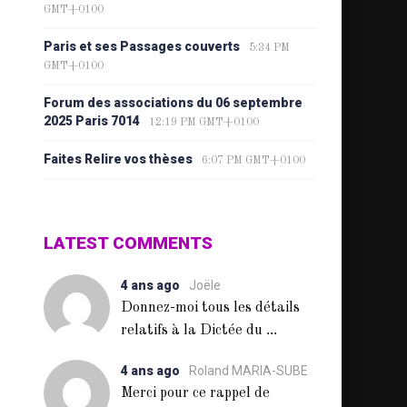
GMT+0100
Paris et ses Passages couverts
5:34 PM
GMT+0100
Forum des associations du 06 septembre
2025 Paris 7014
12:19 PM GMT+0100
Faites Relire vos thèses
6:07 PM GMT+0100
LATEST COMMENTS
4 ans ago
Joële
Donnez-moi tous les détails
...
relatifs à la Dictée du
4 ans ago
Roland MARIA-SUBE
Merci pour ce rappel de