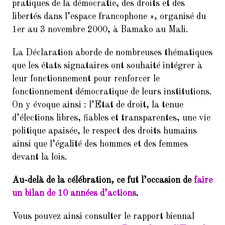
9.
Balades Parisiennes de l’AI –
pratiques de la démocratie, des droits et des
Paris et ses Passages couverts
libertés dans l’espace francophone », organisé du
(Samedi 17 mars à 10h30)
1er au 3 novembre 2000, à Bamako au Mali.
10.
Faire du Sport à la Cité à petit
La Déclaration aborde de nombreuses thématiques
prix
que les états signataires ont souhaité intégrer à
11.
10ème dictée des mots d’or
leur fonctionnement pour renforcer le
(vendredi 23 mars 2018, de 18h
fonctionnement démocratique de leurs institutions.
à 21h30)
On y évoque ainsi : l’Etat de droit, la tenue
12.
Remerciements : Concert du 26
d’élections libres, fiables et transparentes, une vie
Janvier 2018 en hommage à
politique apaisée, le respect des droits humains
Jean Joinet
ainsi que l’égalité des hommes et des femmes
devant la lois.
Au-delà de la célébration, ce fut l’occasion de
faire
un bilan de 10 années d’actions
.
Vous pouvez ainsi consulter le rapport biennal