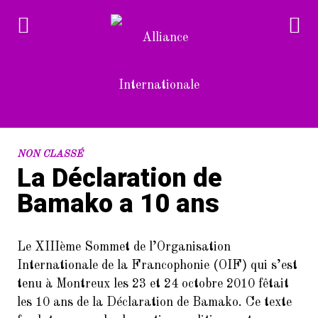
RECENT POSTS
NON CLASSÉ
La Déclaration de
1.
Devenez bénévole à l’Alliance
Bamako a 10 ans
Internationale
2.
L’Alliance Internationale au
Forum des associations du 14è
Le XIIIème Sommet de l’Organisation
arrondissement de Paris
Internationale de la Francophonie (OIF) qui s’est
(samedi 10/9/2022)
tenu à Montreux les 23 et 24 octobre 2010 fêtait
les 10 ans de la Déclaration de Bamako. Ce texte
3.
Dans le cadre de la Semaine de la
langue française et de la