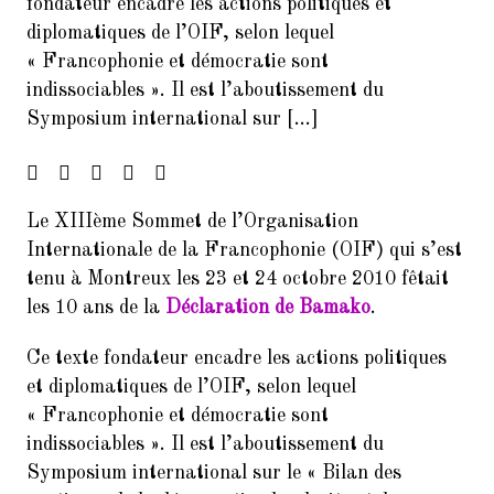
fondateur encadre les actions politiques et
Francophonie
diplomatiques de l’OIF, selon lequel
« Francophonie et démocratie sont
4.
FORUM DES ASSOCIATIONS DU
indissociables ». Il est l’aboutissement du
14 SEPTEMBRE 2024 PARIS
75014
Symposium international sur […]
5.
Forum de rentrée de la Mairie
du 14ème arrondissement
Le XIIIème Sommet de l’Organisation
6.
Forum des associations du 06
septembre 2025 Paris 7014
Internationale de la Francophonie (OIF) qui s’est
tenu à Montreux les 23 et 24 octobre 2010 fêtait
7.
Inscrivez-vous à la Soirée
les 10 ans de la
Déclaration de Bamako
.
Présentation Service des
Relectures 22/02/2017
Ce texte fondateur encadre les actions politiques
8.
Concert Exceptionnel en
et diplomatiques de l’OIF, selon lequel
mémoire de Jean Joinet le 26
« Francophonie et démocratie sont
janvier 2018 à 19h45 à la Maison
indissociables ». Il est l’aboutissement du
de l’Italie
Symposium international sur le « Bilan des