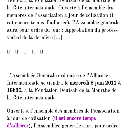
18h30, à la Fondation Deutsch de la Meurthe de
Francophonie
la Cité internationale. Ouverte à l’ensemble des
membres de l’association à jour de cotisation (il
4.
FORUM DES ASSOCIATIONS DU
est encore temps d’adhérer), l’Assemblée générale
14 SEPTEMBRE 2024 PARIS
75014
aura pour ordre du jour : Approbation du procès-
verbal de la dernière […]
5.
Forum de rentrée de la Mairie
du 14ème arrondissement
6.
Forum des associations du 06
septembre 2025 Paris 7014
L’Assemblée Générale ordinaire de l’Alliance
7.
Inscrivez-vous à la Soirée
Présentation Service des
Internationale se tiendra le
mercredi 8 juin 2011 à
Relectures 22/02/2017
18h30
, à la Fondation Deutsch de la Meurthe de
la Cité internationale.
8.
Concert Exceptionnel en
mémoire de Jean Joinet le 26
Ouverte à l’ensemble des membres de l’association
janvier 2018 à 19h45 à la Maison
de l’Italie
à jour de cotisation (
il est encore temps
d’adhérer
), l’Assemblée générale aura pour ordre