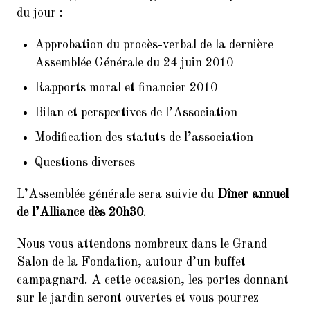
9.
Balades Parisiennes de l’AI –
du jour :
Paris et ses Passages couverts
(Samedi 17 mars à 10h30)
Approbation du procès-verbal de la dernière
10.
Faire du Sport à la Cité à petit
Assemblée Générale du 24 juin 2010
prix
Rapports moral et financier 2010
11.
10ème dictée des mots d’or
Bilan et perspectives de l’Association
(vendredi 23 mars 2018, de 18h
à 21h30)
Modification des statuts de l’association
12.
Remerciements : Concert du 26
Questions diverses
Janvier 2018 en hommage à
Jean Joinet
L’Assemblée générale sera suivie du
Dîner annuel
de l’Alliance dès 20h30
.
Nous vous attendons nombreux dans le Grand
Salon de la Fondation, autour d’un buffet
campagnard. A cette occasion, les portes donnant
sur le jardin seront ouvertes et vous pourrez