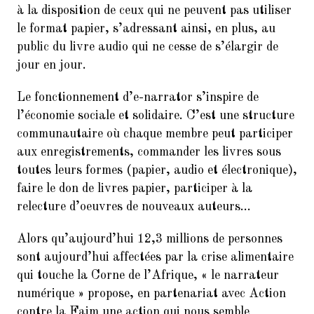
9.
Balades Parisiennes de l’AI –
à la disposition de ceux qui ne peuvent pas utiliser
Paris et ses Passages couverts
le format papier, s’adressant ainsi, en plus, au
(Samedi 17 mars à 10h30)
public du livre audio qui ne cesse de s’élargir de
10.
Faire du Sport à la Cité à petit
jour en jour.
prix
Le fonctionnement d’e-narrator s’inspire de
11.
10ème dictée des mots d’or
l’économie sociale et solidaire. C’est une structure
(vendredi 23 mars 2018, de 18h
à 21h30)
communautaire où chaque membre peut participer
aux enregistrements, commander les livres sous
12.
Remerciements : Concert du 26
toutes leurs formes (papier, audio et électronique),
Janvier 2018 en hommage à
faire le don de livres papier, participer à la
Jean Joinet
relecture d’oeuvres de nouveaux auteurs…
Alors qu’aujourd’hui 12,3 millions de personnes
sont aujourd’hui affectées par la crise alimentaire
qui touche la Corne de l’Afrique, « le narrateur
numérique » propose, en partenariat avec Action
contre la Faim une action qui nous semble