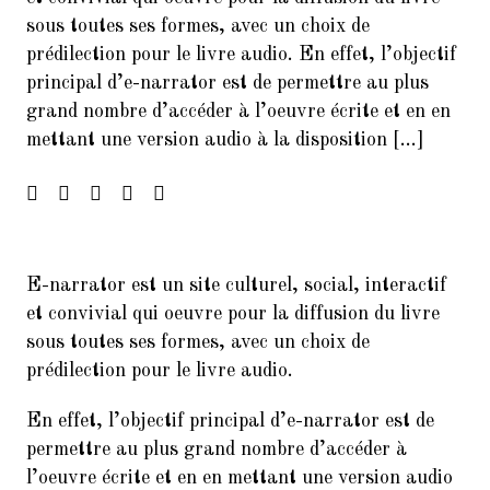
Francophonie
sous toutes ses formes, avec un choix de
prédilection pour le livre audio. En effet, l’objectif
4.
FORUM DES ASSOCIATIONS DU
principal d’e-narrator est de permettre au plus
14 SEPTEMBRE 2024 PARIS
grand nombre d’accéder à l’oeuvre écrite et en en
75014
mettant une version audio à la disposition […]
5.
Forum de rentrée de la Mairie
du 14ème arrondissement
6.
Forum des associations du 06
septembre 2025 Paris 7014
E-narrator est un site culturel, social, interactif
7.
Inscrivez-vous à la Soirée
et convivial qui oeuvre pour la diffusion du livre
Présentation Service des
Relectures 22/02/2017
sous toutes ses formes, avec un choix de
prédilection pour le livre audio.
8.
Concert Exceptionnel en
mémoire de Jean Joinet le 26
En effet, l’objectif principal d’e-narrator est de
janvier 2018 à 19h45 à la Maison
de l’Italie
permettre au plus grand nombre d’accéder à
l’oeuvre écrite et en en mettant une version audio