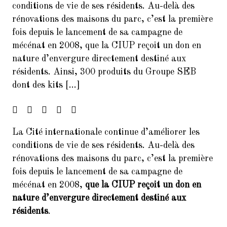
conditions de vie de ses résidents. Au-delà des
Francophonie
rénovations des maisons du parc, c’est la première
4.
FORUM DES ASSOCIATIONS DU
fois depuis le lancement de sa campagne de
14 SEPTEMBRE 2024 PARIS
mécénat en 2008, que la CIUP reçoit un don en
75014
nature d’envergure directement destiné aux
résidents. Ainsi, 300 produits du Groupe SEB
5.
Forum de rentrée de la Mairie
du 14ème arrondissement
dont des kits […]
6.
Forum des associations du 06
septembre 2025 Paris 7014
La Cité internationale continue d’améliorer les
7.
Inscrivez-vous à la Soirée
conditions de vie de ses résidents. Au-delà des
Présentation Service des
Relectures 22/02/2017
rénovations des maisons du parc, c’est la première
fois depuis le lancement de sa campagne de
8.
Concert Exceptionnel en
mécénat en 2008,
que la CIUP reçoit un don en
mémoire de Jean Joinet le 26
janvier 2018 à 19h45 à la Maison
nature d’envergure directement destiné aux
de l’Italie
résidents
.