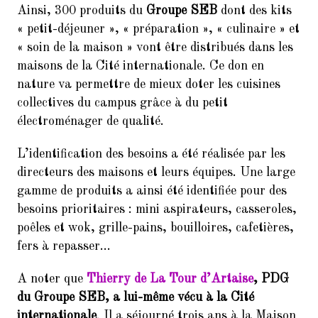
9.
Balades Parisiennes de l’AI –
Ainsi, 300 produits du
Groupe SEB
dont des kits
Paris et ses Passages couverts
« petit-déjeuner », « préparation », « culinaire » et
(Samedi 17 mars à 10h30)
« soin de la maison » vont être distribués dans les
10.
Faire du Sport à la Cité à petit
maisons de la Cité internationale. Ce don en
prix
nature va permettre de mieux doter les cuisines
collectives du campus grâce à du petit
11.
10ème dictée des mots d’or
(vendredi 23 mars 2018, de 18h
électroménager de qualité.
à 21h30)
L’identification des besoins a été réalisée par les
12.
Remerciements : Concert du 26
directeurs des maisons et leurs équipes. Une large
Janvier 2018 en hommage à
gamme de produits a ainsi été identifiée pour des
Jean Joinet
besoins prioritaires : mini aspirateurs, casseroles,
poêles et wok, grille-pains, bouilloires, cafetières,
fers à repasser…
A noter que
Thierry de La Tour d’Artaise
, PDG
du Groupe SEB, a lui-même vécu à la Cité
internationale
. Il a séjourné trois ans à la Maison