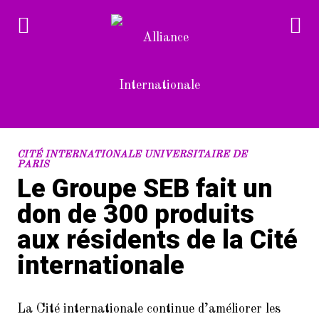
RECENT POSTS
CITÉ INTERNATIONALE UNIVERSITAIRE DE
PARIS
Le Groupe SEB fait un
1.
Devenez bénévole à l’Alliance
Internationale
don de 300 produits
2.
aux résidents de la Cité
L’Alliance Internationale au
Forum des associations du 14è
internationale
arrondissement de Paris
(samedi 10/9/2022)
3.
Dans le cadre de la Semaine de la
La Cité internationale continue d’améliorer les
langue française et de la