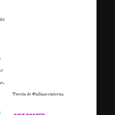
ité
s
té
se,
Tweets de @allianceinterna
s