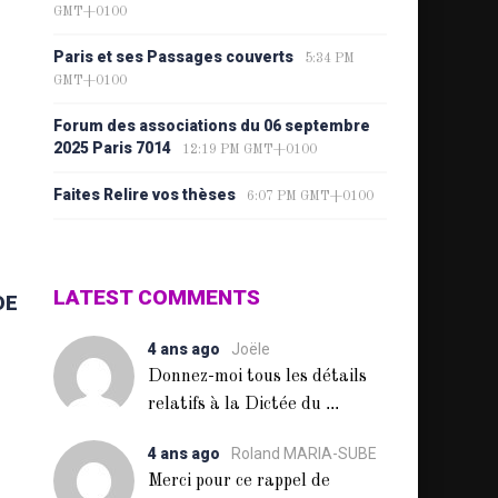
GMT+0100
Paris et ses Passages couverts
5:34 PM
GMT+0100
Forum des associations du 06 septembre
2025 Paris 7014
12:19 PM GMT+0100
Faites Relire vos thèses
6:07 PM GMT+0100
LATEST COMMENTS
DE
4 ans ago
Joële
Donnez-moi tous les détails
...
relatifs à la Dictée du
4 ans ago
Roland MARIA-SUBE
Merci pour ce rappel de