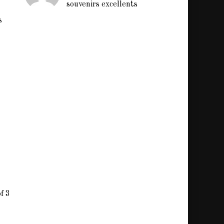
souvenirs excellents
s
f 3