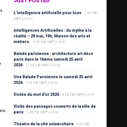
JUST POSTED
ra
L’intelligence artificielle pour tous
7:33 PM
GMT+0100
Intelligences Artificielles : du mythe à la
réalité – 28 mai, 19h, Maison des arts et
métiers.
9:35 AM GMT+0100
Balade parisienne : architecture art déco
paris dans le 16ème samedi 25 avril
à
2026
11:18 AM GMT+0100
Une Balade Parisienne le samedi 25 avril
2026
7:54 PM GMT+0100
Dictée du mot d’or 2026
8:52 PM GMT+0100
Visite des passages couverts de la ville de
ion
paris
1:02 PM GMT+0100
Theatre de la cité universitaire
6:50 PM