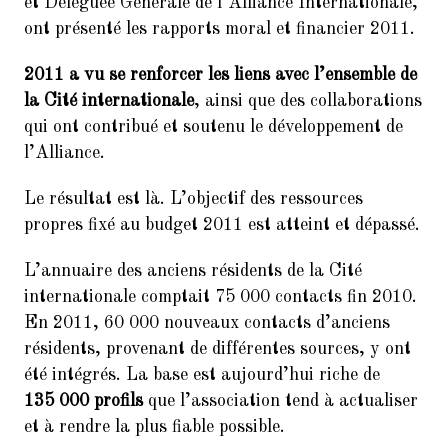
9.
et Déléguée Générale de l’Alliance Internationale,
Balades Parisiennes de l’AI –
Paris et ses Passages couverts
ont présenté les rapports moral et financier 2011.
(Samedi 17 mars à 10h30)
2011 a vu se renforcer les liens avec l’ensemble de
10.
Faire du Sport à la Cité à petit
la Cité internationale
, ainsi que des collaborations
prix
qui ont contribué et soutenu le développement de
11.
10ème dictée des mots d’or
l’Alliance.
(vendredi 23 mars 2018, de 18h
à 21h30)
Le résultat est là. L’objectif des ressources
propres fixé au budget 2011 est atteint et dépassé.
12.
Remerciements : Concert du 26
Janvier 2018 en hommage à
Jean Joinet
L’annuaire des anciens résidents de la Cité
internationale comptait 75 000 contacts fin 2010.
En 2011, 60 000 nouveaux contacts d’anciens
résidents, provenant de différentes sources, y ont
été intégrés. La base est aujourd’hui riche de
135 000 profils
que l’association tend à actualiser
et à rendre la plus fiable possible.