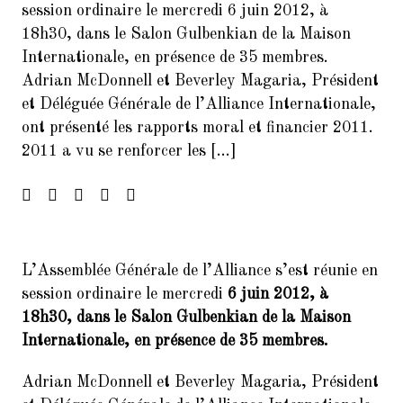
session ordinaire le mercredi 6 juin 2012, à
Francophonie
18h30, dans le Salon Gulbenkian de la Maison
4.
FORUM DES ASSOCIATIONS DU
Internationale, en présence de 35 membres.
14 SEPTEMBRE 2024 PARIS
Adrian McDonnell et Beverley Magaria, Président
75014
et Déléguée Générale de l’Alliance Internationale,
ont présenté les rapports moral et financier 2011.
5.
Forum de rentrée de la Mairie
du 14ème arrondissement
2011 a vu se renforcer les […]
6.
Forum des associations du 06
septembre 2025 Paris 7014
7.
Inscrivez-vous à la Soirée
Présentation Service des
L’Assemblée Générale de l’Alliance s’est réunie en
Relectures 22/02/2017
session ordinaire le mercredi
6 juin 2012, à
8.
Concert Exceptionnel en
18h30, dans le Salon Gulbenkian de la Maison
mémoire de Jean Joinet le 26
Internationale, en présence de 35 membres.
janvier 2018 à 19h45 à la Maison
de l’Italie
Adrian McDonnell et Beverley Magaria, Président