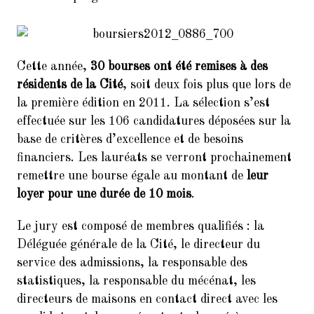
9.
Balades Parisiennes de l’AI –
Paris et ses Passages couverts
(Samedi 17 mars à 10h30)
10.
Faire du Sport à la Cité à petit
Cette année,
30 bourses ont été remises à des
prix
résidents de la Cité
, soit deux fois plus que lors de
11.
la première édition en 2011. La sélection s’est
10ème dictée des mots d’or
(vendredi 23 mars 2018, de 18h
effectuée sur les 106 candidatures déposées sur la
à 21h30)
base de critères d’excellence et de besoins
financiers. Les lauréats se verront prochainement
12.
Remerciements : Concert du 26
Janvier 2018 en hommage à
remettre une bourse égale au montant de
leur
Jean Joinet
loyer pour une durée de 10 mois
.
Le jury est composé de membres qualifiés : la
Déléguée générale de la Cité, le directeur du
service des admissions, la responsable des
statistiques, la responsable du mécénat, les
directeurs de maisons en contact direct avec les