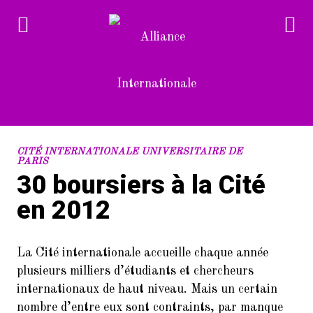
RECENT POSTS
CITÉ INTERNATIONALE UNIVERSITAIRE DE
PARIS
30 boursiers à la Cité
1.
Devenez bénévole à l’Alliance
Internationale
en 2012
2.
L’Alliance Internationale au
Forum des associations du 14è
La Cité internationale accueille chaque année
arrondissement de Paris
(samedi 10/9/2022)
plusieurs milliers d’étudiants et chercheurs
internationaux de haut niveau. Mais un certain
3.
Dans le cadre de la Semaine de la
nombre d’entre eux sont contraints, par manque
langue française et de la