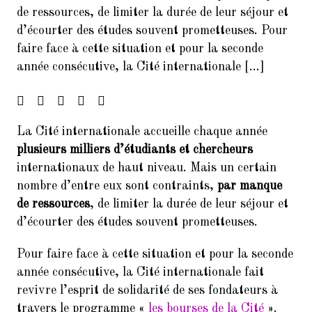
de ressources, de limiter la durée de leur séjour et
Francophonie
d’écourter des études souvent prometteuses. Pour
4.
FORUM DES ASSOCIATIONS DU
faire face à cette situation et pour la seconde
14 SEPTEMBRE 2024 PARIS
année consécutive, la Cité internationale […]
75014
5.
Forum de rentrée de la Mairie
du 14ème arrondissement
La Cité internationale accueille chaque année
6.
Forum des associations du 06
plusieurs milliers d’étudiants et chercheurs
septembre 2025 Paris 7014
internationaux de haut niveau. Mais un certain
7.
nombre d’entre eux sont contraints,
par manque
Inscrivez-vous à la Soirée
Présentation Service des
de ressources
, de limiter la durée de leur séjour et
Relectures 22/02/2017
d’écourter des études souvent prometteuses.
8.
Concert Exceptionnel en
Pour faire face à cette situation et pour la seconde
mémoire de Jean Joinet le 26
janvier 2018 à 19h45 à la Maison
année consécutive, la Cité internationale fait
de l’Italie
revivre l’esprit de solidarité de ses fondateurs à
travers le programme «
les bourses de la Cité
».