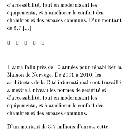
d’accessibilité, tout en modernisant les
Francophonie
équipements, et à améliorer le confort des
4.
FORUM DES ASSOCIATIONS DU
chambres et des espaces communs. D’un montant
14 SEPTEMBRE 2024 PARIS
de 3,7 […]
75014
5.
Forum de rentrée de la Mairie
du 14ème arrondissement
6.
Forum des associations du 06
septembre 2025 Paris 7014
Il aura fallu près de 10 années pour réhabiliter la
Maison de Norvège. De 2001 à 2010, les
7.
Inscrivez-vous à la Soirée
architectes de la Cité internationale ont travaillé
Présentation Service des
à mettre à niveau les normes de sécurité et
Relectures 22/02/2017
d’accessibilité, tout en modernisant les
8.
Concert Exceptionnel en
équipements, et à améliorer le confort des
mémoire de Jean Joinet le 26
chambres et des espaces communs.
janvier 2018 à 19h45 à la Maison
de l’Italie
D’un montant de 3,7 millions d’euros, cette