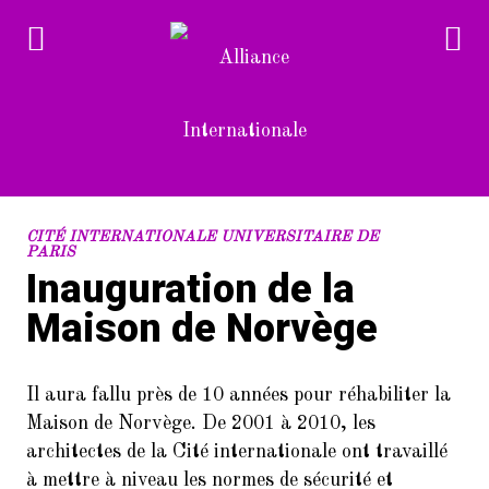
RECENT POSTS
CITÉ INTERNATIONALE UNIVERSITAIRE DE
PARIS
Inauguration de la
1.
Devenez bénévole à l’Alliance
Internationale
Maison de Norvège
2.
L’Alliance Internationale au
Forum des associations du 14è
Il aura fallu près de 10 années pour réhabiliter la
arrondissement de Paris
(samedi 10/9/2022)
Maison de Norvège. De 2001 à 2010, les
architectes de la Cité internationale ont travaillé
3.
Dans le cadre de la Semaine de la
à mettre à niveau les normes de sécurité et
langue française et de la