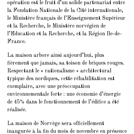
9.
Balades Parisiennes de l’AI –
opération est le fruit d’un solide partenariat entre
Paris et ses Passages couverts
la Fondation Nationale de la Cité internationale,
(Samedi 17 mars à 10h30)
le Ministère français de l’Enseignement Supérieur
10.
Faire du Sport à la Cité à petit
et la Recherche, le Ministère norvégien de
prix
l’Education et la Recherche, et la Région Ile-de-
France.
11.
10ème dictée des mots d’or
(vendredi 23 mars 2018, de 18h
La maison arbore ainsi aujourd’hui, plus
à 21h30)
fièrement que jamais, sa toison de briques rouges.
12.
Remerciements : Concert du 26
Respectant le « rationalisme » architectural
Janvier 2018 en hommage à
typique des nordiques, cette réhabilitation est
Jean Joinet
exemplaire, avec une préoccupation
environnementale forte : une économie d’énergie
de 45% dans le fonctionnement de l’édifice a été
réalisée.
La maison de Norvège sera officiellement
inaugurée à la fin du mois de novembre en présence