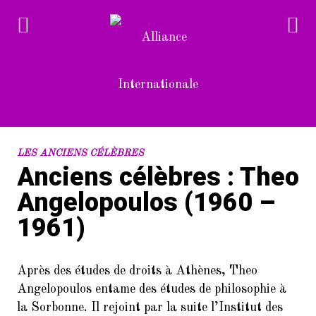
RECENT POSTS
LES ANCIENS CÉLÈBRES
Anciens célèbres : Theo
1.
Devenez bénévole à l’Alliance
Angelopoulos (1960 –
Internationale
1961)
2.
L’Alliance Internationale au
Forum des associations du 14è
arrondissement de Paris
Après des études de droits à Athènes, Theo
(samedi 10/9/2022)
Angelopoulos entame des études de philosophie à
3.
Dans le cadre de la Semaine de la
la Sorbonne. Il rejoint par la suite l’Institut des
langue française et de la