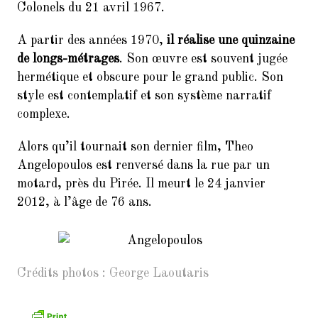
9.
Balades Parisiennes de l’AI –
Colonels du 21 avril 1967.
Paris et ses Passages couverts
(Samedi 17 mars à 10h30)
A partir des années 1970,
il réalise une quinzaine
de longs-métrages
. Son œuvre est souvent jugée
10.
Faire du Sport à la Cité à petit
prix
hermétique et obscure pour le grand public. Son
style est contemplatif et son système narratif
11.
10ème dictée des mots d’or
complexe.
(vendredi 23 mars 2018, de 18h
à 21h30)
Alors qu’il tournait son dernier film, Theo
12.
Remerciements : Concert du 26
Angelopoulos est renversé dans la rue par un
Janvier 2018 en hommage à
motard, près du Pirée. Il meurt le 24 janvier
Jean Joinet
2012, à l’âge de 76 ans.
Crédits photos :
George Laoutaris