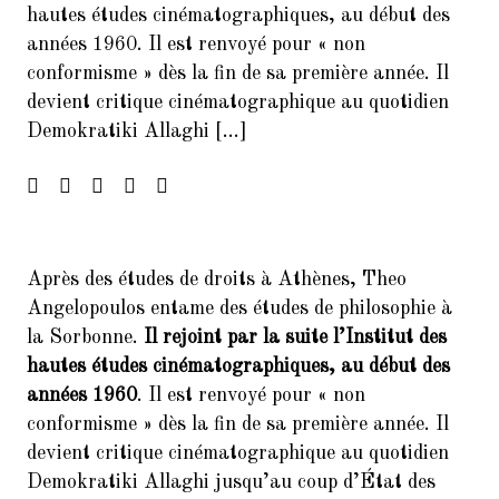
hautes études cinématographiques, au début des
Francophonie
années 1960. Il est renvoyé pour « non
4.
FORUM DES ASSOCIATIONS DU
conformisme » dès la fin de sa première année. Il
14 SEPTEMBRE 2024 PARIS
devient critique cinématographique au quotidien
75014
Demokratiki Allaghi […]
5.
Forum de rentrée de la Mairie
du 14ème arrondissement
6.
Forum des associations du 06
septembre 2025 Paris 7014
Après des études de droits à Athènes, Theo
7.
Inscrivez-vous à la Soirée
Angelopoulos entame des études de philosophie à
Présentation Service des
la Sorbonne.
Il rejoint par la suite l’Institut des
Relectures 22/02/2017
hautes études cinématographiques, au début des
8.
Concert Exceptionnel en
années 1960
. Il est renvoyé pour « non
mémoire de Jean Joinet le 26
conformisme » dès la fin de sa première année. Il
janvier 2018 à 19h45 à la Maison
devient critique cinématographique au quotidien
de l’Italie
Demokratiki Allaghi jusqu’au coup d’État des