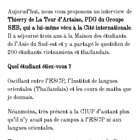
Aujorud’hui, nous vous proposons un interview de
11.
10ème dictée des mots d’or
(vendredi 23 mars 2018, de 18h
Thierry de La Tour d’Artaise, PDG du Groupe
à 21h30)
SEB, qui a lui-même vécu à la Cité internationale
.
Il a séjourné trois ans à la Maison des étudiants
12.
Remerciements : Concert du 26
de l’Asie du Sud-est et y a partagé le quotidien de
Janvier 2018 en hommage à
Jean Joinet
200 étudiants vietnamiens et thaïlandais.
Quel étudiant étiez-vous ?
Oscillant entre l’ESCP, l’Institut de langues
orientales (Thaïlandais) et les cours de maths que
je donnais.
Néanmoins, très présent à la CIUP d’autant plus
qu’il n’y avait pas de campus à l’ESCP ni aux
langues orientales.