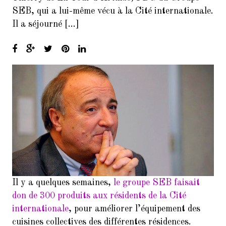
SEB, qui a lui-même vécu à la Cité internationale.
5.
Forum de rentrée de la Mairie
Il a séjourné […]
du 14ème arrondissement
6.
Forum des associations du 06
septembre 2025 Paris 7014
7.
Inscrivez-vous à la Soirée
Présentation Service des
Relectures 22/02/2017
8.
Concert Exceptionnel en
mémoire de Jean Joinet le 26
janvier 2018 à 19h45 à la Maison
de l’Italie
9.
Balades Parisiennes de l’AI –
Il y a quelques semaines,
le groupe SEB faisait
Paris et ses Passages couverts
(Samedi 17 mars à 10h30)
don de 300 produits aux résidents de la Cité
internationale
, pour améliorer l’équipement des
10.
Faire du Sport à la Cité à petit
cuisines collectives des différentes résidences.
prix