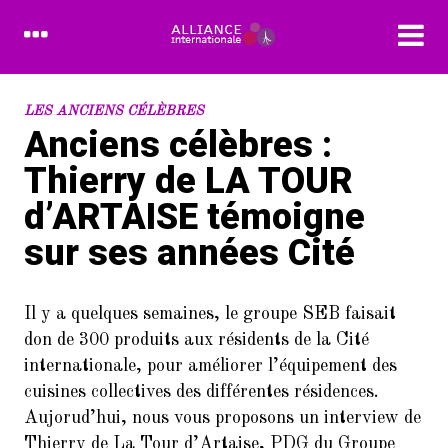
RECENT POSTS
LES ANCIENS CÉLÈBRES
Anciens célèbres :
1.
Devenez bénévole à l’Alliance
Thierry de LA TOUR
Internationale
d’ARTAISE témoigne
2.
L’Alliance Internationale au
Forum des associations du 14è
sur ses années Cité
arrondissement de Paris
(samedi 10/9/2022)
Il y a quelques semaines, le groupe SEB faisait
3.
Dans le cadre de la Semaine de la
don de 300 produits aux résidents de la Cité
langue française et de la
Francophonie
internationale, pour améliorer l’équipement des
cuisines collectives des différentes résidences.
4.
FORUM DES ASSOCIATIONS DU
Aujorud’hui, nous vous proposons un interview de
14 SEPTEMBRE 2024 PARIS
Thierry de La Tour d’Artaise, PDG du Groupe
75014