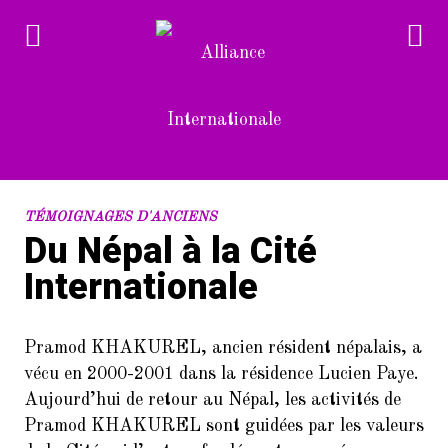
RECENT POSTS
TÉMOIGNAGES D'ANCIENS
Du Népal à la Cité
1.
Devenez bénévole à l’Alliance
Internationale
Internationale
2.
L’Alliance Internationale au
Forum des associations du 14è
Pramod KHAKUREL, ancien résident népalais, a
arrondissement de Paris
vécu en 2000-2001 dans la résidence Lucien Paye.
(samedi 10/9/2022)
Aujourd’hui de retour au Népal, les activités de
Pramod KHAKUREL sont guidées par les valeurs
3.
Dans le cadre de la Semaine de la
langue française et de la