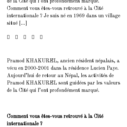
de la Cité qui l’ont profondément marqué.
Francophonie
Comment vous êtes-vous retrouvé à la Cité
internationale ? Je suis né en 1969 dans un village
4.
FORUM DES ASSOCIATIONS DU
situé […]
14 SEPTEMBRE 2024 PARIS
75014
5.
Forum de rentrée de la Mairie
du 14ème arrondissement
6.
Forum des associations du 06
Pramod KHAKUREL, ancien résident népalais, a
septembre 2025 Paris 7014
vécu en 2000-2001 dans la résidence Lucien Paye.
7.
Aujourd’hui de retour au Népal, les activités de
Inscrivez-vous à la Soirée
Présentation Service des
Pramod KHAKUREL sont guidées par les valeurs
Relectures 22/02/2017
de la Cité qui l’ont profondément marqué.
8.
Concert Exceptionnel en
mémoire de Jean Joinet le 26
janvier 2018 à 19h45 à la Maison
de l’Italie
Comment vous êtes-vous retrouvé à la Cité
internationale ?