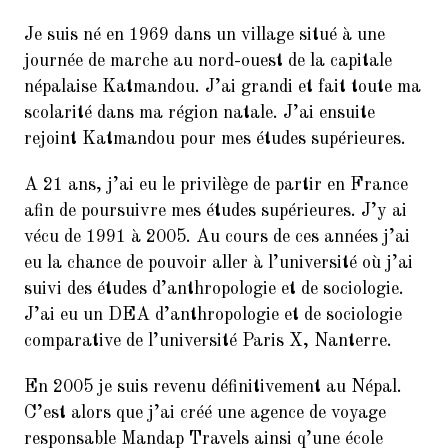
9.
Balades Parisiennes de l’AI –
Paris et ses Passages couverts
Je suis né en 1969 dans un village situé à une
(Samedi 17 mars à 10h30)
journée de marche au nord-ouest de la capitale
10.
Faire du Sport à la Cité à petit
népalaise Katmandou. J’ai grandi et fait toute ma
prix
scolarité dans ma région natale. J’ai ensuite
rejoint Katmandou pour mes études supérieures.
11.
10ème dictée des mots d’or
(vendredi 23 mars 2018, de 18h
A 21 ans, j’ai eu le privilège de partir en France
à 21h30)
afin de poursuivre mes études supérieures. J’y ai
12.
Remerciements : Concert du 26
vécu de 1991 à 2005. Au cours de ces années j’ai
Janvier 2018 en hommage à
eu la chance de pouvoir aller à l’université où j’ai
Jean Joinet
suivi des études d’anthropologie et de sociologie.
J’ai eu un DEA d’anthropologie et de sociologie
comparative de l’université Paris X, Nanterre.
En 2005 je suis revenu définitivement au Népal.
C’est alors que j’ai créé une agence de voyage
responsable Mandap Travels ainsi q’une école